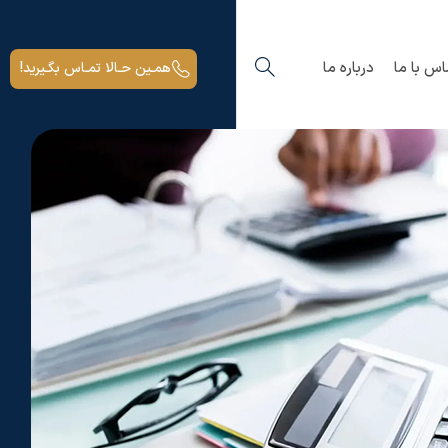
اس با ما
درباره ما
همـین حـالا تمـاس بگـیرید!