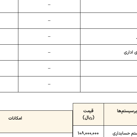
–
–
–
ی اداری
–
–
–
یرسیستم‌ها
قیمت
(ریال)
امکانات
تم حسابداری
108,000,000