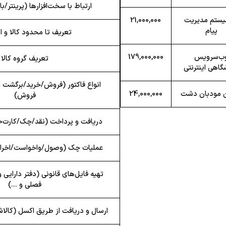
ارتباط با سخت‌افزارها (پرینتر/ب
یستم مدیریت
21,000,000
پیام
تعریف تا محدود کالا و
ب‌سرویس
179,000,000
تعریف گروه کالا
گاهی اینترنتی
انواع فاکتور (فروش/خرید/برگشت ا
 مودبان دشت
24,000,000
فروش)
دریافت و پرداخت (نقد/چک/کارت‌خو
عملیات چک (وصول/واخواست/اخراج
تهیه فایل‌های قانونی (دفتر دارایی
فصلی و …)
ارسال و دریافت از طریق اکسل (کالا