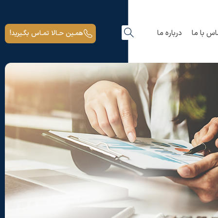
اس با ما
درباره ما
همـین حـالا تمـاس بگـیرید!