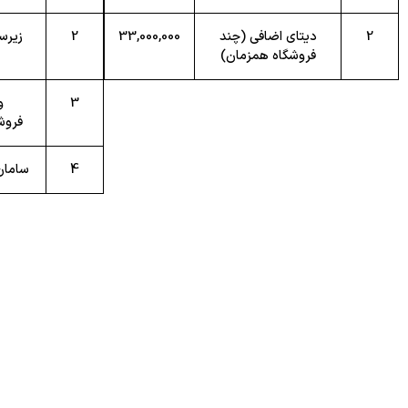
2
دیتای اضافی (چند
33,000,000
2
زیرس
فروشگاه همزمان)
3
و
فروش
4
سامان