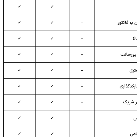
✓
✓
–
 به فاکتور
–
✓
✓
لا
–
✓
✓
 پورسانت
–
✓
✓
تری
–
✓
✓
ارکد‌گذاری
–
✓
✓
ر شریک
–
✓
✓
ص
–
✓
✓
خاص
–
✓
✓