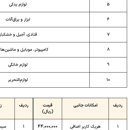
5
لوازم یدکی
6
ابزار و یراق‌آلات
7
قنادی، آجیل و خشکبار
8
کامپیوتر، موبایل و ماشین‌ها
9
لوازم خانگی
10
لوازم‌التحریر
ردیف
امکانات جانبی
قیمت
ردیف
ز
(ریال)
1
هریک کاربر اضافی
44,000,000
1
سیس