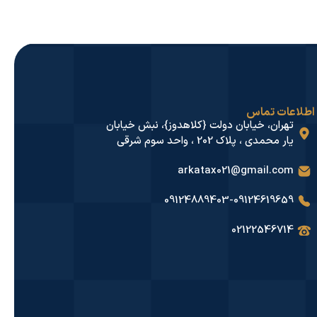
اطلاعات تماس
تهران، خیابان دولت {کلاهدوز}، نبش خیابان
یار محمدی ، پلاک 202 ، واحد سوم شرقی
arkatax021@gmail.com
09124889403
-
09124619659
02122546714