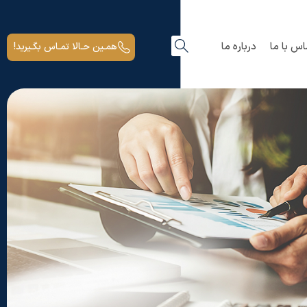
اس با ما
درباره ما
همـین حـالا تمـاس بگـیرید!